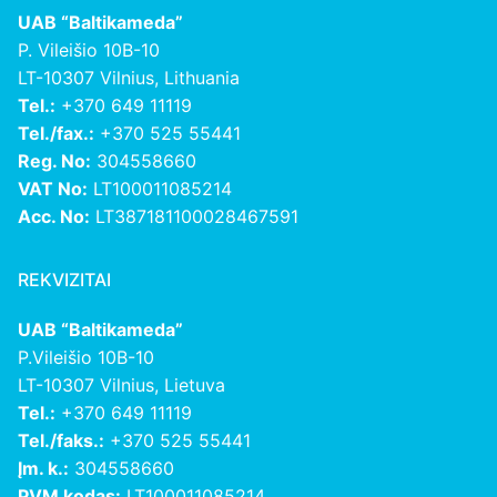
UAB “Baltikameda”
P. Vileišio 10B-10
LT-10307 Vilnius, Lithuania
Tel.:
+370 649 11119
Tel./fax.:
+370 525 55441
Reg. No:
304558660
VAT No:
LT100011085214
Acc. No:
LT387181100028467591
REKVIZITAI
UAB “Baltikameda”
P.Vileišio 10B-10
LT-10307 Vilnius, Lietuva
Tel.:
+370 649 11119
Tel./faks.:
+370 525 55441
Įm. k.:
304558660
PVM kodas:
LT100011085214