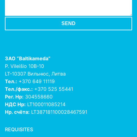
ЗАО
“Baltikameda”
P. Vileišio 10B-10
LT-10307 Вильнюс, Литва
Тел.:
+370 649 11119
Тел./факс.:
+370 525 55441
Рег. Нр:
304558660
НДС Нр:
LT100011085214
Нр. счёта:
LT387181100028467591
REQUISITES