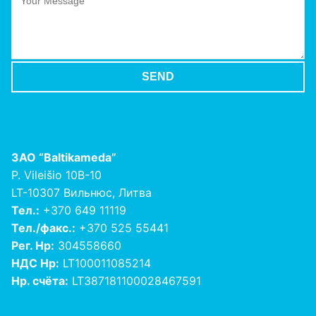
ЗАО
“Baltikameda”
P. Vileišio 10B-10
LT-10307 Вильнюс, Литва
Тел.:
+370 649 11119
Тел./факс.:
+370 525 55441
Рег. Нр:
304558660
НДС Нр:
LT100011085214
Нр. счёта:
LT387181100028467591