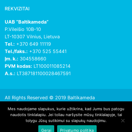
REKVIZITAI
UAB “Baltikameda”
P.Vileišio 10B-10
LT-10307 Vilnius, Lietuva
Tel.:
+370 649 11119
Tel./faks.:
+370 525 55441
Įm. k.:
304558660
PVM kodas:
LT100011085214
A.s.:
LT387181100028467591
All Rights Reserved © 2019 Baltikameda
Mes naudojame slapukus, kurie užtikrina, kad Jums bus patogu
Privatumo politika
naudotis tinklalapiu. Jei toliau naršysite mūsų tinklalapyje, tai
tolygu Jūsų sutikimui su slapukų naudojimu.
Gerai
Privatumo politika
Privacy policy