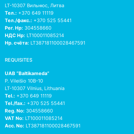
LT-10307 Вильнюс, Литва
Тел.:
+370 649 11119
Тел./факс.:
+370 525 55441
Рег. Нр:
304558660
НДС Нр:
LT100011085214
Нр. счёта:
LT387181100028467591
REQUISITES
UAB “Baltikameda”
P. Vileišio 10B-10
LT-10307 Vilnius, Lithuania
Tel.:
+370 649 11119
Tel./fax.:
+370 525 55441
Reg. No:
304558660
VAT No:
LT100011085214
Acc. No:
LT387181100028467591