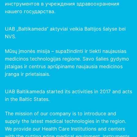
инструментов в учреждения здравоохранения
нашего
государства
.
UAB „Baltikameda“ aktyviai veikia Baltijos šalyse bei
NVS.
Mūsų įmonės misija – supažindinti ir tiekti naujausias
medicinos technologijas regione. Savo šalies gydymo
įstaigas ir centrus aprūpiname naujausia medicinos
įranga ir prietaisais.
UAB Baltikameda started its activities in 2017 and acts
in the Baltic States.
The mission of our company is to introduce and
supply the latest medical technologies in the region.
We provide our Health Care Institutions and centers
with the cutting edge medical equipment, instruments