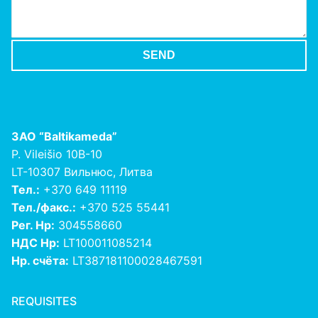
ЗАО
“Baltikameda”
P. Vileišio 10B-10
LT-10307 Вильнюс, Литва
Тел.:
+370 649 11119
Тел./факс.:
+370 525 55441
Рег. Нр:
304558660
НДС Нр:
LT100011085214
Нр. счёта:
LT387181100028467591
REQUISITES