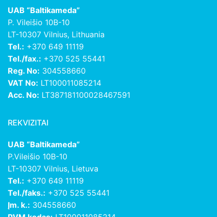
UAB “Baltikameda”
P. Vileišio 10B-10
LT-10307 Vilnius, Lithuania
Tel.:
+370 649 11119
Tel./fax.:
+370 525 55441
Reg. No:
304558660
VAT No:
LT100011085214
Acc. No:
LT387181100028467591
REKVIZITAI
UAB “Baltikameda”
P.Vileišio 10B-10
LT-10307 Vilnius, Lietuva
Tel.:
+370 649 11119
Tel./faks.:
+370 525 55441
Įm. k.:
304558660
PVM kodas:
LT100011085214