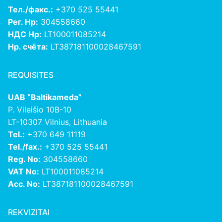
Тел./факс.:
+370 525 55441
Рег. Нр:
304558660
НДС Нр:
LT100011085214
Нр. счёта:
LT387181100028467591
REQUISITES
UAB “Baltikameda”
P. Vileišio 10B-10
LT-10307 Vilnius, Lithuania
Tel.:
+370 649 11119
Tel./fax.:
+370 525 55441
Reg. No:
304558660
VAT No:
LT100011085214
Acc. No:
LT387181100028467591
REKVIZITAI