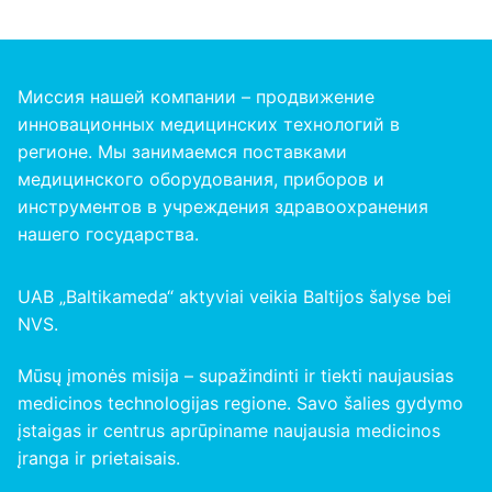
Миссия нашей компании – продвижение
инновационных медицинских технологий в
регионе. Мы занимаемся поставками
медицинского оборудования, приборов и
инструментов в учреждения здравоохранения
нашего
государства
.
UAB „Baltikameda“ aktyviai veikia Baltijos šalyse bei
NVS.
Mūsų įmonės misija – supažindinti ir tiekti naujausias
medicinos technologijas regione. Savo šalies gydymo
įstaigas ir centrus aprūpiname naujausia medicinos
įranga ir prietaisais.