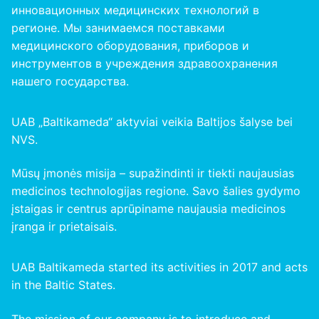
инновационных медицинских технологий в
регионе. Мы занимаемся поставками
медицинского оборудования, приборов и
инструментов в учреждения здравоохранения
нашего
государства
.
UAB „Baltikameda“ aktyviai veikia Baltijos šalyse bei
NVS.
Mūsų įmonės misija – supažindinti ir tiekti naujausias
medicinos technologijas regione. Savo šalies gydymo
įstaigas ir centrus aprūpiname naujausia medicinos
įranga ir prietaisais.
UAB Baltikameda started its activities in 2017 and acts
in the Baltic States.
The mission of our company is to introduce and