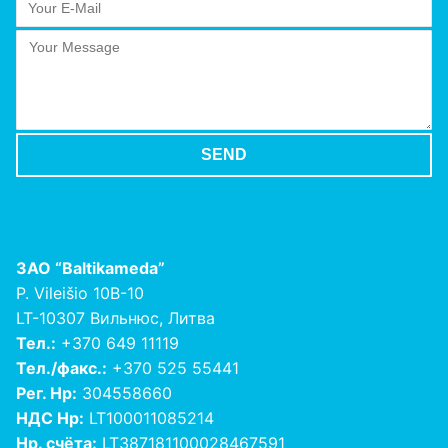
ЗАО
“Baltikameda”
P. Vileišio 10B-10
LT-10307 Вильнюс, Литва
Тел.:
+370 649 11119
Тел./факс.:
+370 525 55441
Рег. Нр:
304558660
НДС Нр:
LT100011085214
Нр. счёта:
LT387181100028467591