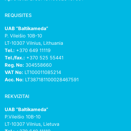
REQUISITES
UAB “Baltikameda”
P. Vileišio 10B-10
LT-10307 Vilnius, Lithuania
Tel.:
+370 649 11119
Tel./fax.:
+370 525 55441
Reg. No:
304558660
VAT No:
LT100011085214
Acc. No:
LT387181100028467591
REKVIZITAI
UAB “Baltikameda”
P.Vileišio 10B-10
LT-10307 Vilnius, Lietuva