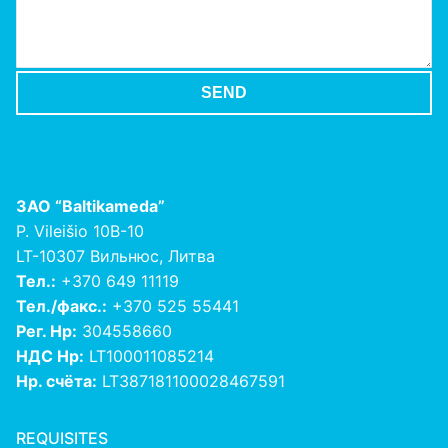
ЗАО
“Baltikameda”
P. Vileišio 10B-10
LT-10307 Вильнюс, Литва
Тел.:
+370 649 11119
Тел./факс.:
+370 525 55441
Рег. Нр:
304558660
НДС Нр:
LT100011085214
Нр. счёта:
LT387181100028467591
REQUISITES