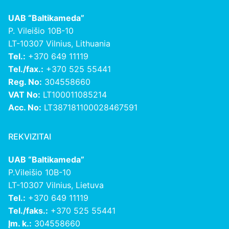
UAB “Baltikameda”
P. Vileišio 10B-10
LT-10307 Vilnius, Lithuania
Tel.:
+370 649 11119
Tel./fax.:
+370 525 55441
Reg. No:
304558660
VAT No:
LT100011085214
Acc. No:
LT387181100028467591
REKVIZITAI
UAB “Baltikameda”
P.Vileišio 10B-10
LT-10307 Vilnius, Lietuva
Tel.:
+370 649 11119
Tel./faks.:
+370 525 55441
Įm. k.:
304558660