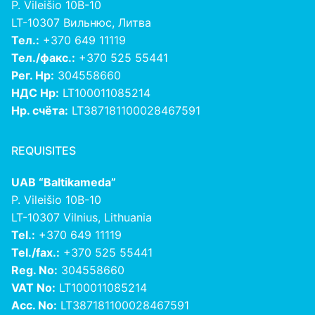
P. Vileišio 10B-10
LT-10307 Вильнюс, Литва
Тел.:
+370 649 11119
Тел./факс.:
+370 525 55441
Рег. Нр:
304558660
НДС Нр:
LT100011085214
Нр. счёта:
LT387181100028467591
REQUISITES
UAB “Baltikameda”
P. Vileišio 10B-10
LT-10307 Vilnius, Lithuania
Tel.:
+370 649 11119
Tel./fax.:
+370 525 55441
Reg. No:
304558660
VAT No:
LT100011085214
Acc. No:
LT387181100028467591