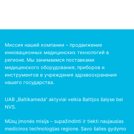
Миссия нашей компании – продвижение
инновационных медицинских технологий в
регионе. Мы занимаемся поставками
медицинского оборудования, приборов и
инструментов в учреждения здравоохранения
нашего
государства
.
UAB „Baltikameda“ aktyviai veikia Baltijos šalyse bei
NVS.
Mūsų įmonės misija – supažindinti ir tiekti naujausias
medicinos technologijas regione. Savo šalies gydymo