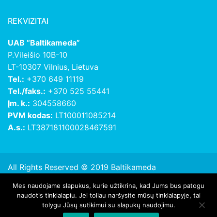
REKVIZITAI
UAB “Baltikameda”
P.Vileišio 10B-10
LT-10307 Vilnius, Lietuva
Tel.:
+370 649 11119
Tel./faks.:
+370 525 55441
Įm. k.:
304558660
PVM kodas:
LT100011085214
A.s.:
LT387181100028467591
All Rights Reserved © 2019 Baltikameda
Mes naudojame slapukus, kurie užtikrina, kad Jums bus patogu
Privatumo politika
naudotis tinklalapiu. Jei toliau naršysite mūsų tinklalapyje, tai
tolygu Jūsų sutikimui su slapukų naudojimu.